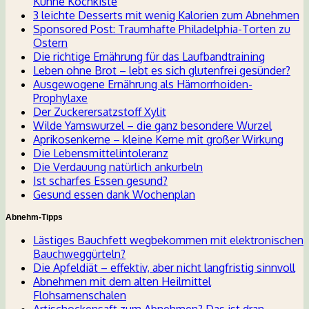
Kühne Kochkiste
3 leichte Desserts mit wenig Kalorien zum Abnehmen
Sponsored Post: Traumhafte Philadelphia-Torten zu
Ostern
Die richtige Ernährung für das Laufbandtraining
Leben ohne Brot – lebt es sich glutenfrei gesünder?
Ausgewogene Ernährung als Hämorrhoiden-
Prophylaxe
Der Zuckerersatzstoff Xylit
Wilde Yamswurzel – die ganz besondere Wurzel
Aprikosenkerne – kleine Kerne mit großer Wirkung
Die Lebensmittelintoleranz
Die Verdauung natürlich ankurbeln
Ist scharfes Essen gesund?
Gesund essen dank Wochenplan
Abnehm-Tipps
Lästiges Bauchfett wegbekommen mit elektronischen
Bauchweggürteln?
Die Apfeldiät – effektiv, aber nicht langfristig sinnvoll
Abnehmen mit dem alten Heilmittel
Flohsamenschalen