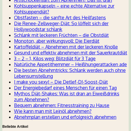
Artischockensaft zum Abnehmen? Das ist dran
Kohlsuppenkapseln – eine echte Alternative zur
Kohlsuppendiät?
Obstfasten – die sanfte Art des Heilfastens
Die Renee-Zellweger-Diät: So löffelt sich der
Hollywoodstar schlank
Schlank mit leckeren Früchten – die Obstdiät
Monoton, aber wirkungsvoll: Die Eierdiät
Kartoffeldiät – Abnehmen mit der leckeren Knolle
Gesund und effektiv abnehmen mit der Sauerkrautdiät
3 – 2 – 1, Kilos weg: Blitzdiät für 3 Tage
Natürliche Appetithemmer – Heißhungerattacken ade
Die besten Abnehmtricks: Schlank werden auch ohne
Lebensumstellung
I make you sexy! – Die Detlef-D!-Soost-Diät
Der Energiebedarf eines Menschen für einen Tag
Mythos Diät-Shakes: Was ist dran an Eiweißdrinks
zum Abnehmen?
Bequem abnehmen: Fitnesstraining zu Hause
Wie kann man mit Leinöl abnehmen?
Abnehmplan erstellen und erfolgreich abnehmen
Beliebte Artikel