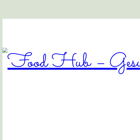
Food
Hub
–