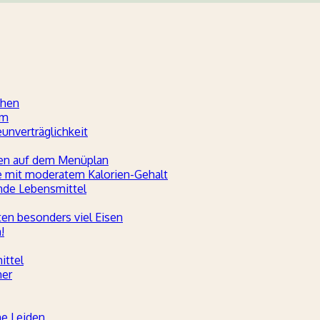
chen
um
nverträglichkeit
hen auf dem Menüplan
te mit moderatem Kalorien-Gehalt
ende Lebensmittel
ten besonders viel Eisen
!
ittel
her
he Leiden