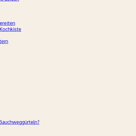
ereiten
 Kochkiste
tern
 Bauchweggürteln?