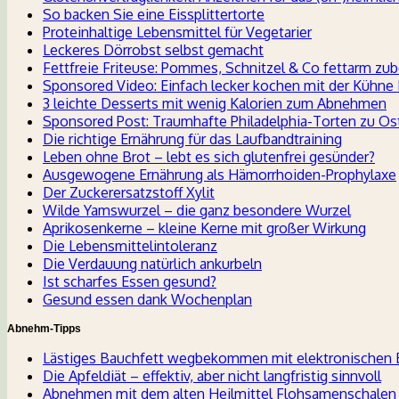
So backen Sie eine Eissplittertorte
Proteinhaltige Lebensmittel für Vegetarier
Leckeres Dörrobst selbst gemacht
Fettfreie Friteuse: Pommes, Schnitzel & Co fettarm zub
Sponsored Video: Einfach lecker kochen mit der Kühne
3 leichte Desserts mit wenig Kalorien zum Abnehmen
Sponsored Post: Traumhafte Philadelphia-Torten zu Os
Die richtige Ernährung für das Laufbandtraining
Leben ohne Brot – lebt es sich glutenfrei gesünder?
Ausgewogene Ernährung als Hämorrhoiden-Prophylaxe
Der Zuckerersatzstoff Xylit
Wilde Yamswurzel – die ganz besondere Wurzel
Aprikosenkerne – kleine Kerne mit großer Wirkung
Die Lebensmittelintoleranz
Die Verdauung natürlich ankurbeln
Ist scharfes Essen gesund?
Gesund essen dank Wochenplan
Abnehm-Tipps
Lästiges Bauchfett wegbekommen mit elektronischen
Die Apfeldiät – effektiv, aber nicht langfristig sinnvoll
Abnehmen mit dem alten Heilmittel Flohsamenschalen