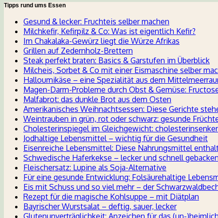
Tipps rund ums Essen
Gesund & lecker: Fruchteis selber machen
Milchkefir, Kefirpilz & Co: Was ist eigentlich Kefir?
Im Chakalaka-Gewürz liegt die Würze Afrikas
Grillen auf Zedernholz-Brettern
Steak perfekt braten: Basics & Garstufen im Überblick
Milcheis, Sorbet & Co mit einer Eismaschine selber ma
Halloumikäse – eine Spezialität aus dem Mittelmeerra
Magen-Darm-Probleme durch Obst & Gemüse: Fructoseu
Malfabrot: das dunkle Brot aus dem Osten
Amerikanisches Weihnachtsessen: Diese Gerichte ste
Weintrauben in grün, rot oder schwarz: gesunde Früch
Cholesterinspiegel im Gleichgewicht: cholesterinsenk
Jodhaltige Lebensmittel – wichtig für die Gesundheit
Eisenreiche Lebensmittel: Diese Nahrungsmittel enthal
Schwedische Haferkekse – lecker und schnell gebacken
Fleischersatz: Lupine als Soja-Alternative
Für eine gesunde Entwicklung: Folsäurehaltige Lebensm
Eis mit Schuss und so viel mehr – der Schwarzwaldbec
Rezept für die magische Kohlsuppe – mit Diätplan
Bayrischer Wurstsalat – deftig, sauer, lecker
Glutenunverträglichkeit: Anzeichen für das (un-)heimlic