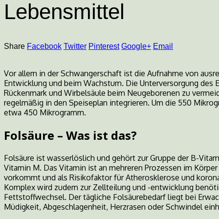
Lebensmittel
Food-
Share
Facebook
Twitter
Pinterest
Google+
Email
Blog
Vor allem in der Schwangerschaft ist die Aufnahme von ausrei
Entwicklung und beim Wachstum. Die Unterversorgung des E
Rückenmark und Wirbelsäule beim Neugeborenen zu vermeiden
regelmäßig in den Speiseplan integrieren. Um die 550 Mikrog
etwa 450 Mikrogramm.
Folsäure – Was ist das?
Folsäure ist wasserlöslich und gehört zur Gruppe der B-Vitami
Vitamin M. Das Vitamin ist an mehreren Prozessen im Körper 
vorkommt und als Risikofaktor für Atherosklerose und korona
Komplex wird zudem zur Zellteilung und -entwicklung benöti
Fettstoffwechsel. Der tägliche Folsäurebedarf liegt bei E
Müdigkeit, Abgeschlagenheit, Herzrasen oder Schwindel einh