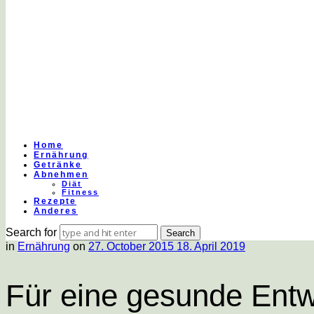
Gesund
essen
&
Home
Ernährung
Getränke
Abnehmen
Diät
Fitness
leben
Rezepte
Anderes
Search for
in
Ernährung
on
27. October 2015
18. April 2019
|
Für eine gesunde Entw