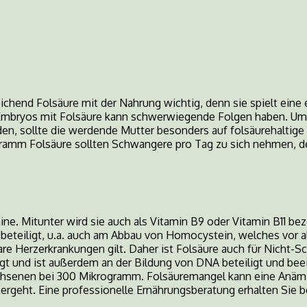
chend Folsäure mit der Nahrung wichtig, denn sie spielt eine 
mbryos mit Folsäure kann schwerwiegende Folgen haben. Um e
, sollte die werdende Mutter besonders auf folsäurehaltige 
ramm Folsäure sollten Schwangere pro Tag zu sich nehmen, der 
ne. Mitunter wird sie auch als Vitamin B9 oder Vitamin B11 bez
beteiligt, u.a. auch am Abbau von Homocystein, welches vor a
re Herzerkrankungen gilt. Daher ist Folsäure auch für Nicht-S
gt und ist außerdem an der Bildung von DNA beteiligt und bee
rwachsenen bei 300 Mikrogramm. Folsäuremangel kann eine Anä
ergeht. Eine professionelle Ernährungsberatung erhalten Sie 