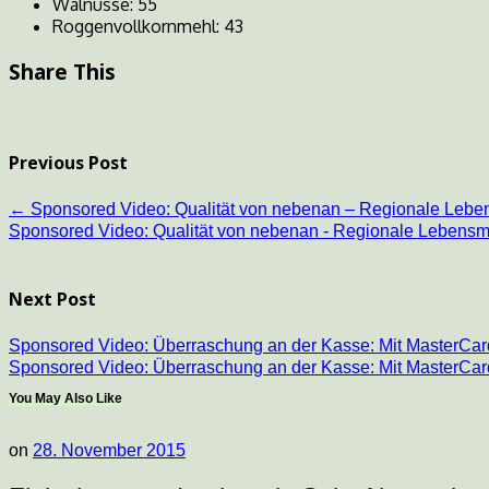
Walnüsse: 55
Roggenvollkornmehl: 43
Share This
Previous Post
←
Sponsored Video: Qualität von nebenan – Regionale Lebe
Sponsored Video: Qualität von nebenan - Regionale Lebensm
Next Post
Sponsored Video: Überraschung an der Kasse: Mit MasterCar
Sponsored Video: Überraschung an der Kasse: Mit MasterCard
You May Also Like
on
28. November 2015