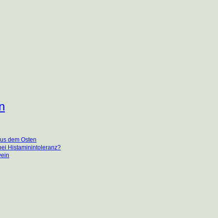
n
 aus dem Osten
ei Histaminintoleranz?
wein