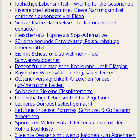
Jodhaltige Lebensmittel – wichtig für die Gesundheit
Eisenreiche Lebensmittel: Diese Nahrungsmittel
enthalten besonders viel Eisen
Schwedische Haferkekse – lecker und schnell
gebacken!
Fleischersatz: Lupine als Soja-Alternative
Für eine gesunde Entwicklung: Folsäurehaltige
Lebensmittel
Eis mit Schuss und so viel mehr – der
Schwarzwaldbecher
Rezept für die magische Kohlsuppe – mit Diätplan
Bayrischer Wurstsalat – deftig, sauer, lecker
Glutenunverträglichkeit: Anzeichen für das
(un-)heimliche Leiden
So backen Sie eine Eissplittertorte
Proteinhaltige Lebensmittel für Vegetarier
Leckeres Dörrobst selbst gemacht
Fettfreie Friteuse: Pommes, Schnitzel & Co fettarm
zubereiten
Sponsored Video: Einfach lecker kochen mit der
Kühne Kochkiste
3 leichte Desserts mit wenig Kalorien zum Abnehmen