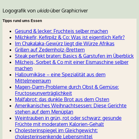
Logografik von
ukido
über Graphicriver
Tipps rund ums Essen
Gesund & lecker: Fruchteis selber machen
Milchkefir, Kefirpilz & Co: Was ist eigentlich Kefir?
Im Chakalaka-Gewürz liegt die Würze Afrikas
Grillen auf Zedernholz-Brettern
Steak perfekt braten: Basics & Garstufen im Überblick
Milcheis, Sorbet & Co mit einer Eismaschine selber
machen
Halloumikäse – eine Spezialität aus dem
Mittelmeerraum
Magen-Darm-Probleme durch Obst & Gemüse:
Fructoseunverträglichkeit
Malfabrot: das dunkle Brot aus dem Osten
Amerikanisches Weihnachtsessen: Diese Gerichte
stehen auf dem Menüplan
Weintrauben in grün, rot oder schwarz: gesunde
Früchte mit moderatem Kalorien-Gehalt
Cholesterinspiegel im Gleichgewicht:
cholesterinsenkende Lebensmittel