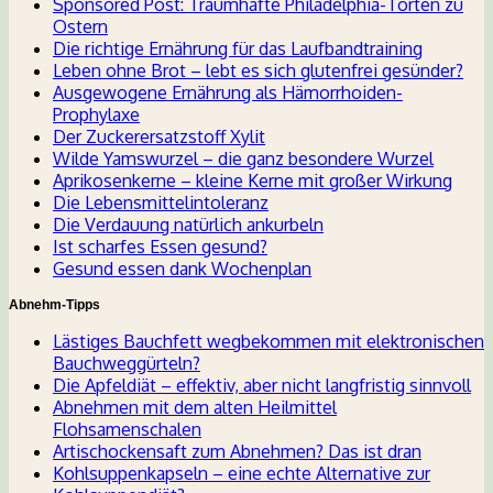
Sponsored Post: Traumhafte Philadelphia-Torten zu
Ostern
Die richtige Ernährung für das Laufbandtraining
Leben ohne Brot – lebt es sich glutenfrei gesünder?
Ausgewogene Ernährung als Hämorrhoiden-
Prophylaxe
Der Zuckerersatzstoff Xylit
Wilde Yamswurzel – die ganz besondere Wurzel
Aprikosenkerne – kleine Kerne mit großer Wirkung
Die Lebensmittelintoleranz
Die Verdauung natürlich ankurbeln
Ist scharfes Essen gesund?
Gesund essen dank Wochenplan
Abnehm-Tipps
Lästiges Bauchfett wegbekommen mit elektronischen
Bauchweggürteln?
Die Apfeldiät – effektiv, aber nicht langfristig sinnvoll
Abnehmen mit dem alten Heilmittel
Flohsamenschalen
Artischockensaft zum Abnehmen? Das ist dran
Kohlsuppenkapseln – eine echte Alternative zur