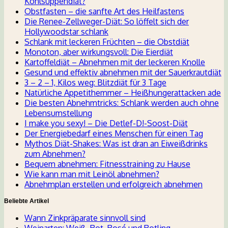
Kohlsuppendiät?
Obstfasten – die sanfte Art des Heilfastens
Die Renee-Zellweger-Diät: So löffelt sich der
Hollywoodstar schlank
Schlank mit leckeren Früchten – die Obstdiät
Monoton, aber wirkungsvoll: Die Eierdiät
Kartoffeldiät – Abnehmen mit der leckeren Knolle
Gesund und effektiv abnehmen mit der Sauerkrautdiät
3 – 2 – 1, Kilos weg: Blitzdiät für 3 Tage
Natürliche Appetithemmer – Heißhungerattacken ade
Die besten Abnehmtricks: Schlank werden auch ohne
Lebensumstellung
I make you sexy! – Die Detlef-D!-Soost-Diät
Der Energiebedarf eines Menschen für einen Tag
Mythos Diät-Shakes: Was ist dran an Eiweißdrinks
zum Abnehmen?
Bequem abnehmen: Fitnesstraining zu Hause
Wie kann man mit Leinöl abnehmen?
Abnehmplan erstellen und erfolgreich abnehmen
Beliebte Artikel
Wann Zinkpräparate sinnvoll sind
Weinarten: Weiß, Rot, Rosé und Rotling