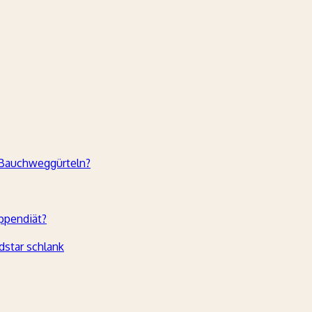
 Bauchweggürteln?
ppendiät?
dstar schlank