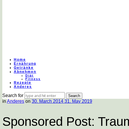
Gesund
essen
&
Home
Ernährung
Getränke
Abnehmen
Diät
Fitness
leben
Rezepte
Anderes
Search for
in
Anderes
on
30. March 2014
31. May 2019
|
Sponsored Post: Traum