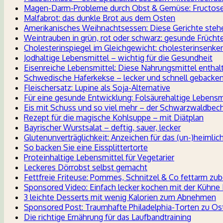
Magen-Darm-Probleme durch Obst & Gemüse: Fructoseu
Malfabrot: das dunkle Brot aus dem Osten
Amerikanisches Weihnachtsessen: Diese Gerichte ste
Weintrauben in grün, rot oder schwarz: gesunde Früch
Cholesterinspiegel im Gleichgewicht: cholesterinsenk
Jodhaltige Lebensmittel – wichtig für die Gesundheit
Eisenreiche Lebensmittel: Diese Nahrungsmittel enthal
Schwedische Haferkekse – lecker und schnell gebacken
Fleischersatz: Lupine als Soja-Alternative
Für eine gesunde Entwicklung: Folsäurehaltige Lebensm
Eis mit Schuss und so viel mehr – der Schwarzwaldbec
Rezept für die magische Kohlsuppe – mit Diätplan
Bayrischer Wurstsalat – deftig, sauer, lecker
Glutenunverträglichkeit: Anzeichen für das (un-)heimlic
So backen Sie eine Eissplittertorte
Proteinhaltige Lebensmittel für Vegetarier
Leckeres Dörrobst selbst gemacht
Fettfreie Friteuse: Pommes, Schnitzel & Co fettarm zub
Sponsored Video: Einfach lecker kochen mit der Kühne
3 leichte Desserts mit wenig Kalorien zum Abnehmen
Sponsored Post: Traumhafte Philadelphia-Torten zu Os
Die richtige Ernährung für das Laufbandtraining