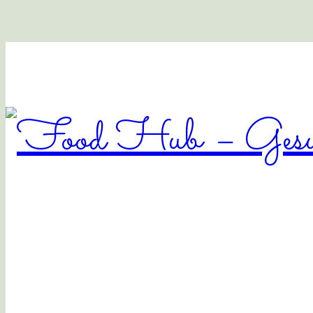
Food
Hub
–