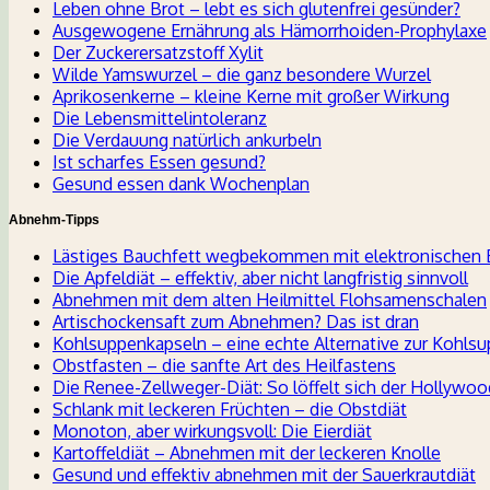
Leben ohne Brot – lebt es sich glutenfrei gesünder?
Ausgewogene Ernährung als Hämorrhoiden-Prophylaxe
Der Zuckerersatzstoff Xylit
Wilde Yamswurzel – die ganz besondere Wurzel
Aprikosenkerne – kleine Kerne mit großer Wirkung
Die Lebensmittelintoleranz
Die Verdauung natürlich ankurbeln
Ist scharfes Essen gesund?
Gesund essen dank Wochenplan
Abnehm-Tipps
Lästiges Bauchfett wegbekommen mit elektronischen
Die Apfeldiät – effektiv, aber nicht langfristig sinnvoll
Abnehmen mit dem alten Heilmittel Flohsamenschalen
Artischockensaft zum Abnehmen? Das ist dran
Kohlsuppenkapseln – eine echte Alternative zur Kohlsu
Obstfasten – die sanfte Art des Heilfastens
Die Renee-Zellweger-Diät: So löffelt sich der Hollywoo
Schlank mit leckeren Früchten – die Obstdiät
Monoton, aber wirkungsvoll: Die Eierdiät
Kartoffeldiät – Abnehmen mit der leckeren Knolle
Gesund und effektiv abnehmen mit der Sauerkrautdiät