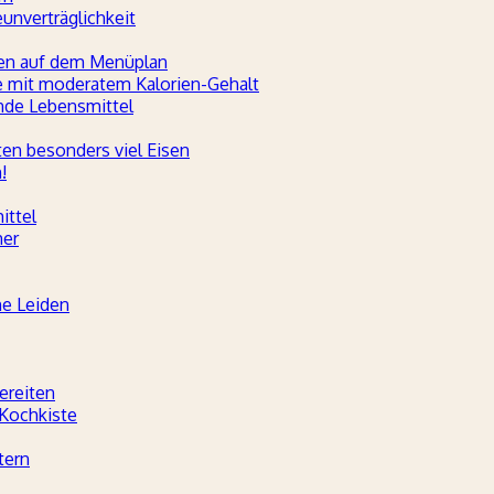
nverträglichkeit
hen auf dem Menüplan
te mit moderatem Kalorien-Gehalt
ende Lebensmittel
ten besonders viel Eisen
!
ittel
her
he Leiden
ereiten
 Kochkiste
tern