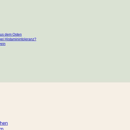
 aus dem Osten
ei Histaminintoleranz?
wein
chen
um