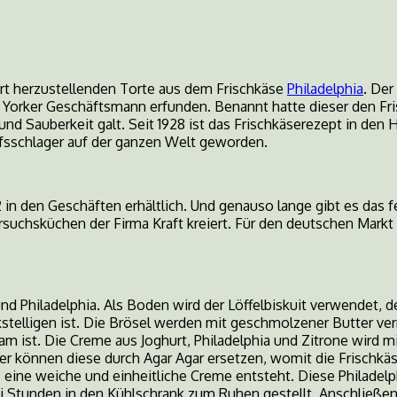
ert herzustellenden Torte aus dem Frischkäse
Philadelphia
. Der
 Yorker Geschäftsmann erfunden. Benannt hatte dieser den Fris
und Sauberkeit galt. Seit 1928 ist das Frischkäserezept in den
ufsschlager auf der ganzen Welt geworden.
 in den Geschäften erhältlich. Und genauso lange gibt es das f
ersuchsküchen der Firma Kraft kreiert. Für den deutschen Mark
und Philadelphia. Als Boden wird der Löffelbiskuit verwendet, d
telligen ist. Die Brösel werden mit geschmolzener Butter ve
am ist. Die Creme aus Joghurt, Philadelphia und Zitrone wird 
ier können diese durch Agar Agar ersetzen, womit die Frischkä
s eine weiche und einheitliche Creme entsteht. Diese Philade
ei Stunden in den Kühlschrank zum Ruhen gestellt. Anschließen