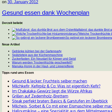
on
30. January 2012
Gesund essen dank Wochenplan
Derzeit beliebt
Malfabrot: das dunkle Brot
Welche Trockenfrüchte b
So gelingt ein leckerer Brombeer
Neue Artikel
Getränke kühlen bei der Gartenparty
Spätzleteig aus der Küchenmaschine
Zuckerfasten: Ein Neustart für Körper und Geist
Warum werden Trockenfrüchte geschwefelt?
Manuka-Honig in der Haut- und Lippenpflege
Tipps rund ums Essen
Gesund & lecker: Fruchteis selber machen
Milchkefir, Kefirpilz & Co: Was ist eigentlich Kefir?
Im Chakalaka-Gewürz liegt die Würze Afrikas
Grillen auf Zedernholz-Brettern
Steak perfekt braten: Basics & Garstufen im Überblick
Milcheis, Sorbet & Co mit einer Eismaschine selber ma
Halloumikäse – eine Spezialität aus dem Mittelmeerra