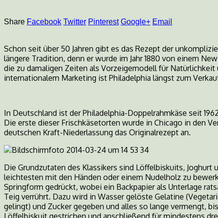
Food-
Share
Facebook
Twitter
Pinterest
Google+
Email
Schon seit über 50 Jahren gibt es das Rezept der unkomplizi
Blog
längere Tradition, denn er wurde im Jahr 1880 von einem New
die zu damaligen Zeiten als Vorzeigemodell für Natürlichkeit 
internationalem Marketing ist Philadelphia längst zum Verka
In Deutschland ist der Philadelphia-Doppelrahmkäse seit 1962
Die erste dieser Frischkäsetorten wurde in Chicago in den V
deutschen Kraft-Niederlassung das Originalrezept an.
Die Grundzutaten des Klassikers sind Löffelbiskuits, Joghurt 
leichtesten mit den Händen oder einem Nudelholz zu bewerks
Springform gedrückt, wobei ein Backpapier als Unterlage rats
Teig verrührt. Dazu wird in Wasser gelöste Gelatine (Vegetar
gelingt) und Zucker gegeben und alles so lange vermengt, bi
Löffelbiskuit gestrichen und anschließend für mindestens dr