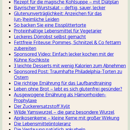
Rezept für die magische Kohlsuppe – mit Diätplan
Bayrischer Wurstsalat – deftig, sauer, lecker
Glutenunverträglichkeit: Anzeichen für das
(un-)heimliche Leiden
So backen Sie eine Eissplittertorte
Proteinhaltige Lebensmittel für Vegetarier
Leckeres Dörrobst selbst gemacht
Fettfreie Friteuse: Pommes, Schnitzel & Co fettarm
zubereiten
Sponsored Video: Einfach lecker kochen mit der
Kühne Kochkiste
3 leichte Desserts mit wenig Kalorien zum Abnehmen
Sponsored Post: Traumhafte Philadelphia-Torten zu
Ostern
Die richtige Ernährung für das Laufbandtraining
Leben ohne Brot – lebt es sich glutenfrei gesünder?
Ausgewogene Ernährung als Hämorrhoiden-
Prophylaxe
Der Zuckerersatzstoff Xylit
Wilde Yamswurzel – die ganz besondere Wurzel
Aprikosenkerne – kleine Kerne mit großer Wirkung
Die Lebensmittelintoleranz
Die Verdauung natürlich ankurbeln