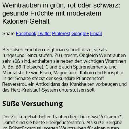
Weintrauben in grün, rot oder schwarz:
gesunde Früchte mit moderatem
Kalorien-Gehalt
Share
Facebook
Twitter
Pinterest
Google+
Email
Bei süßen Früchten neigt man schnell dazu, sie als
“ungesund” einzustufen. Zu unrecht. Obgleich Weintrauben
sehr süß sind, enthalten sie neben den wichtigen Vitaminen
A, B6, B9 (Folsäure), C und E auch Spurenelemente und
Mineralstoffe wie Eisen, Magnesium, Kalium und Phosphor.
In der Schalte steckt der sekundäre Pflanzenstoff
Resveratrol, ein Antioxidans das Krankheiten vorbeugen und
das Herz-Kreislauf-System unterstützen soll.
Süße Versuchung
Der Zuckergehalt heller Trauben liegt bei etwa 16 Gramm*.
Damit sind sie beste Energielieferanten. Als süße Beigabe
im Frühstücksmüsli sorgen Weintrauben für einen guten