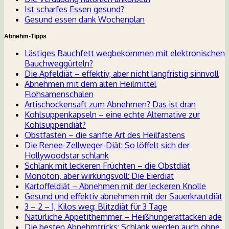
Ist scharfes Essen gesund?
Gesund essen dank Wochenplan
Abnehm-Tipps
Lästiges Bauchfett wegbekommen mit elektronischen
Bauchweggürteln?
Die Apfeldiät – effektiv, aber nicht langfristig sinnvoll
Abnehmen mit dem alten Heilmittel
Flohsamenschalen
Artischockensaft zum Abnehmen? Das ist dran
Kohlsuppenkapseln – eine echte Alternative zur
Kohlsuppendiät?
Obstfasten – die sanfte Art des Heilfastens
Die Renee-Zellweger-Diät: So löffelt sich der
Hollywoodstar schlank
Schlank mit leckeren Früchten – die Obstdiät
Monoton, aber wirkungsvoll: Die Eierdiät
Kartoffeldiät – Abnehmen mit der leckeren Knolle
Gesund und effektiv abnehmen mit der Sauerkrautdiät
3 – 2 – 1, Kilos weg: Blitzdiät für 3 Tage
Natürliche Appetithemmer – Heißhungerattacken ade
Die besten Abnehmtricks: Schlank werden auch ohne