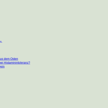
→
 aus dem Osten
ei Histaminintoleranz?
wein