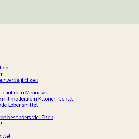
chen
um
nverträglichkeit
hen auf dem Menüplan
te mit moderatem Kalorien-Gehalt
ende Lebensmittel
ten besonders viel Eisen
!
ittel