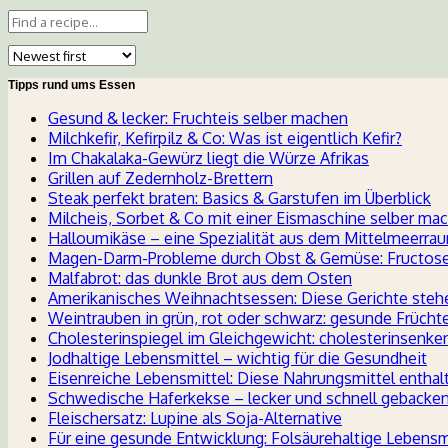
Tipps rund ums Essen
Gesund & lecker: Fruchteis selber machen
Milchkefir, Kefirpilz & Co: Was ist eigentlich Kefir?
Im Chakalaka-Gewürz liegt die Würze Afrikas
Grillen auf Zedernholz-Brettern
Steak perfekt braten: Basics & Garstufen im Überblick
Milcheis, Sorbet & Co mit einer Eismaschine selber ma
Halloumikäse – eine Spezialität aus dem Mittelmeerra
Magen-Darm-Probleme durch Obst & Gemüse: Fructoseu
Malfabrot: das dunkle Brot aus dem Osten
Amerikanisches Weihnachtsessen: Diese Gerichte ste
Weintrauben in grün, rot oder schwarz: gesunde Früch
Cholesterinspiegel im Gleichgewicht: cholesterinsenk
Jodhaltige Lebensmittel – wichtig für die Gesundheit
Eisenreiche Lebensmittel: Diese Nahrungsmittel enthal
Schwedische Haferkekse – lecker und schnell gebacken
Fleischersatz: Lupine als Soja-Alternative
Für eine gesunde Entwicklung: Folsäurehaltige Lebensm