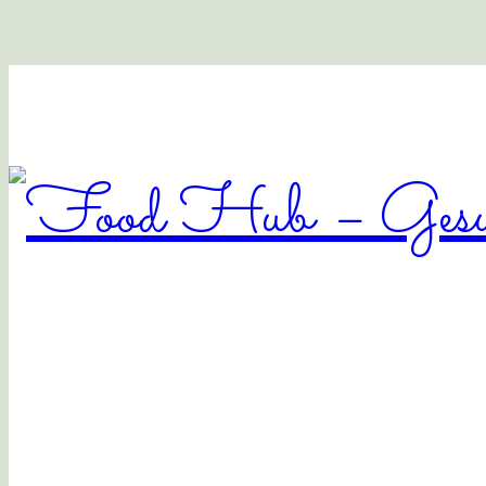
Food
Hub
–