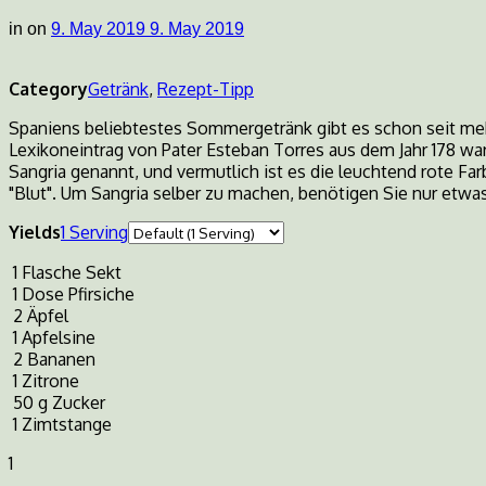
Food-
in
on
9. May 2019
9. May 2019
Category
Getränk
,
Rezept-Tipp
Blog
Spaniens beliebtestes Sommergetränk gibt es schon seit mehr 
Lexikoneintrag von Pater Esteban Torres aus dem Jahr 178 war
Sangria genannt, und vermutlich ist es die leuchtend rote Fa
"Blut". Um Sangria selber zu machen, benötigen Sie nur etwas
Yields
1 Serving
1
Flasche Sekt
1
Dose Pfirsiche
2
Äpfel
1
Apfelsine
2
Bananen
1
Zitrone
50
g
Zucker
1
Zimtstange
1