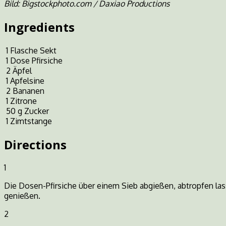
Bild: Bigstockphoto.com / Daxiao Productions
Ingredients
1
Flasche Sekt
1
Dose Pfirsiche
2
Äpfel
1
Apfelsine
2
Bananen
1
Zitrone
50
g
Zucker
1
Zimtstange
Directions
1
Die Dosen-Pfirsiche über einem Sieb abgießen, abtropfen la
genießen.
2