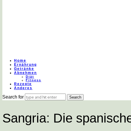
Gesund
essen
&
Home
Ernährung
Getränke
Abnehmen
Diät
Fitness
leben
Rezepte
Anderes
Search for
|
Sangria: Die spanisc