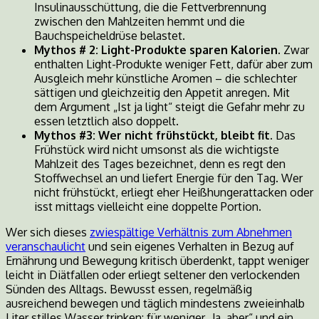
Insulinausschüttung, die die Fettverbrennung
zwischen den Mahlzeiten hemmt und die
Bauchspeicheldrüse belastet.
Mythos # 2: Light-Produkte sparen Kalorien.
Zwar
enthalten Light-Produkte weniger Fett, dafür aber zum
Ausgleich mehr künstliche Aromen – die schlechter
sättigen und gleichzeitig den Appetit anregen. Mit
dem Argument „Ist ja light“ steigt die Gefahr mehr zu
essen letztlich also doppelt.
Mythos #3: Wer nicht frühstückt, bleibt fit.
Das
Frühstück wird nicht umsonst als die wichtigste
Mahlzeit des Tages bezeichnet, denn es regt den
Stoffwechsel an und liefert Energie für den Tag. Wer
nicht frühstückt, erliegt eher Heißhungerattacken oder
isst mittags vielleicht eine doppelte Portion.
Wer sich dieses
zwiespältige Verhältnis zum Abnehmen
veranschaulicht
und sein eigenes Verhalten in Bezug auf
Ernährung und Bewegung kritisch überdenkt, tappt weniger
leicht in Diätfallen oder erliegt seltener den verlockenden
Sünden des Alltags. Bewusst essen, regelmäßig
ausreichend bewegen und täglich mindestens zweieinhalb
Liter stilles Wasser trinken: für weniger „Ja, aber“ und ein