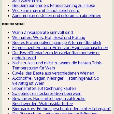
zum Abnehmen?
Bequem abnehmen: Fitnesstraining zu Hause
Wie kann man mit Leinöl abnehmen?
Abnehmplan erstellen und erfolgreich abnehmen
Beliebte Artikel
Wann Zinkpräparate sinnvoll sind
Weinarten: Weiß, Rot, Rosé und Rotling
Bestes Proteinpulver: gängige Arten im Überblick
Espressozubereitung: Arten von Espressomaschinen
Der Eiweißbedarf zum Muskelaufbau und wie er
gedeckt wird
Nicht zu kalt und nicht zu warm: die besten Trink-
Temperaturen für Wein
Cuvée: das Beste aus verschiedenen Weinen
Alkoholfrei, vegan, niedriger Histamingehalt: So
vielfältig ist Wein
Lebensmittel auf Rechnung kaufen
So gelingt ein leckerer Brombeerwein
Bewährtes Hausmittel gegen zahlreiche
Beschwerden: Walnussblättertee
Bierbraukurs: Erlebnisgeschenk oder echter Lehrgang?
Die Pizzaschere – eine revolutionäre Erfindung