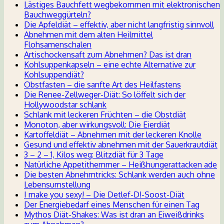
Lästiges Bauchfett wegbekommen mit elektronischen
Bauchweggürteln?
Die Apfeldiät – effektiv, aber nicht langfristig sinnvoll
Abnehmen mit dem alten Heilmittel
Flohsamenschalen
Artischockensaft zum Abnehmen? Das ist dran
Kohlsuppenkapseln – eine echte Alternative zur
Kohlsuppendiät?
Obstfasten – die sanfte Art des Heilfastens
Die Renee-Zellweger-Diät: So löffelt sich der
Hollywoodstar schlank
Schlank mit leckeren Früchten – die Obstdiät
Monoton, aber wirkungsvoll: Die Eierdiät
Kartoffeldiät – Abnehmen mit der leckeren Knolle
Gesund und effektiv abnehmen mit der Sauerkrautdiät
3 – 2 – 1, Kilos weg: Blitzdiät für 3 Tage
Natürliche Appetithemmer – Heißhungerattacken ade
Die besten Abnehmtricks: Schlank werden auch ohne
Lebensumstellung
I make you sexy! – Die Detlef-D!-Soost-Diät
Der Energiebedarf eines Menschen für einen Tag
Mythos Diät-Shakes: Was ist dran an Eiweißdrinks