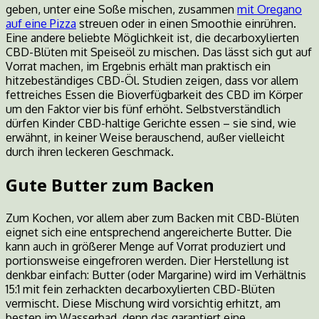
geben, unter eine Soße mischen, zusammen
mit Oregano
auf eine Pizza
streuen oder in einen Smoothie einrühren.
Eine andere beliebte Möglichkeit ist, die decarboxylierten
CBD-Blüten mit Speiseöl zu mischen. Das lässt sich gut auf
Vorrat machen, im Ergebnis erhält man praktisch ein
hitzebeständiges CBD-Öl. Studien zeigen, dass vor allem
fettreiches Essen die Bioverfügbarkeit des CBD im Körper
um den Faktor vier bis fünf erhöht. Selbstverständlich
dürfen Kinder CBD-haltige Gerichte essen – sie sind, wie
erwähnt, in keiner Weise berauschend, außer vielleicht
durch ihren leckeren Geschmack.
Gute Butter zum Backen
Zum Kochen, vor allem aber zum Backen mit CBD-Blüten
eignet sich eine entsprechend angereicherte Butter. Die
kann auch in größerer Menge auf Vorrat produziert und
portionsweise eingefroren werden. Dier Herstellung ist
denkbar einfach: Butter (oder Margarine) wird im Verhältnis
15:1 mit fein zerhackten decarboxylierten CBD-Blüten
vermischt. Diese Mischung wird vorsichtig erhitzt, am
besten im Wasserbad, denn das garantiert eine