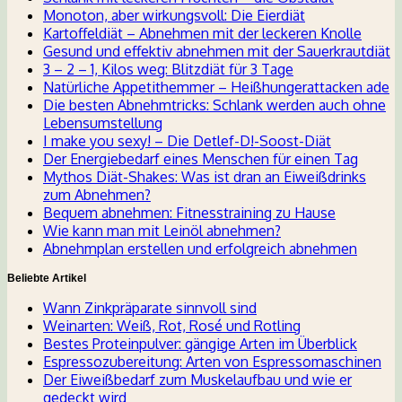
Monoton, aber wirkungsvoll: Die Eierdiät
Kartoffeldiät – Abnehmen mit der leckeren Knolle
Gesund und effektiv abnehmen mit der Sauerkrautdiät
3 – 2 – 1, Kilos weg: Blitzdiät für 3 Tage
Natürliche Appetithemmer – Heißhungerattacken ade
Die besten Abnehmtricks: Schlank werden auch ohne
Lebensumstellung
I make you sexy! – Die Detlef-D!-Soost-Diät
Der Energiebedarf eines Menschen für einen Tag
Mythos Diät-Shakes: Was ist dran an Eiweißdrinks
zum Abnehmen?
Bequem abnehmen: Fitnesstraining zu Hause
Wie kann man mit Leinöl abnehmen?
Abnehmplan erstellen und erfolgreich abnehmen
Beliebte Artikel
Wann Zinkpräparate sinnvoll sind
Weinarten: Weiß, Rot, Rosé und Rotling
Bestes Proteinpulver: gängige Arten im Überblick
Espressozubereitung: Arten von Espressomaschinen
Der Eiweißbedarf zum Muskelaufbau und wie er
gedeckt wird