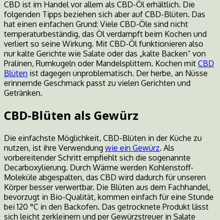
CBD ist im Handel vor allem als CBD-Öl erhältlich. Die
folgenden Tipps beziehen sich aber auf CBD-Blüten. Das
hat einen einfachen Grund: Viele CBD-Öle sind nicht
temperaturbeständig, das Öl verdampft beim Kochen und
verliert so seine Wirkung. Mit CBD-Öl funktionieren also
nur kalte Gerichte wie Salate oder das „kalte Backen“ von
Pralinen, Rumkugeln oder Mandelsplittern. Kochen mit
CBD
Blüten
ist dagegen unproblematisch. Der herbe, an Nüsse
erinnernde Geschmack passt zu vielen Gerichten und
Getränken.
CBD-Blüten als Gewürz
Die einfachste Möglichkeit, CBD-Blüten in der Küche zu
nutzen, ist ihre Verwendung
wie ein Gewürz
. Als
vorbereitender Schritt empfiehlt sich die sogenannte
Decarboxylierung. Durch Wärme werden Kohlenstoff-
Moleküle abgespalten, das CBD wird dadurch für unseren
Körper besser verwertbar. Die Blüten aus dem Fachhandel,
bevorzugt in Bio-Qualität, kommen einfach für eine Stunde
bei 120 °C in den Backofen. Das getrocknete Produkt lässt
sich leicht zerkleinern und per Gewürzstreuer in Salate