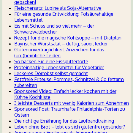
gebacken!
Fleischersatz: Lupine als Soja-Alternative
Für eine gesunde Entwicklung: Folsäurehaltige
Lebensmittel
Eis mit Schuss und so viel mehr – der
Schwarzwaldbecher
Rezept für die magische Kohlsuppe – mit Diätplan
Bayrischer Wurstsalat – deftig, sauer, lecker
Glutenunverträglichkeit: Anzeichen für das
(un-)heimliche Leiden
So backen Sie eine Eissplittertorte
Proteinhaltige Lebensmittel für Vegetarier
Leckeres Dörrobst selbst gemacht
Fettfreie Friteuse: Pommes, Schnitzel & Co fettarm
zubereiten
Sponsored Video: Einfach lecker kochen mit der
Kühne Kochkiste
3 leichte Desserts mit wenig Kalorien zum Abnehmen
Sponsored Post: Traumhafte Philadelphia-Torten zu
Ostern
Die richtige Ernährung für das Laufbandtraining
Leben ohne Brot – lebt es sich glutenfrei gesünder?
Ausgewogene Ernährung als Hämorrhoiden-