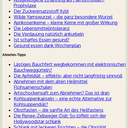
Prophylaxe
Der Zuckerersatzstoff Xylit
Wilde Yamswurzel – die ganz besondere Wurzel
Aprikosenkerne – kleine Kerne mit großer Wirkung
Die Lebensmittelintoleranz
Die Verdauung natürlich ankurbeln
Ist scharfes Essen gesund?
Gesund essen dank Wochenplan
Abnehm-Tipps
Lästiges Bauchfett wegbekommen mit elektronischen
Bauchweggürteln?
Die Apfeldiät – effektiv, aber nicht langfristig sinnvoll
Abnehmen mit dem alten Heilmittel
Flohsamenschalen
Artischockensaft zum Abnehmen? Das ist dran
Kohlsuppenkapseln – eine echte Alternative zur
Kohlsuppendiät?
Obstfasten – die sanfte Art des Heilfastens
Die Renee-Zellweger-Diät: So löffelt sich der
Hollywoodstar schlank
Schlank mit leckeren Früchten – die Obstdiät