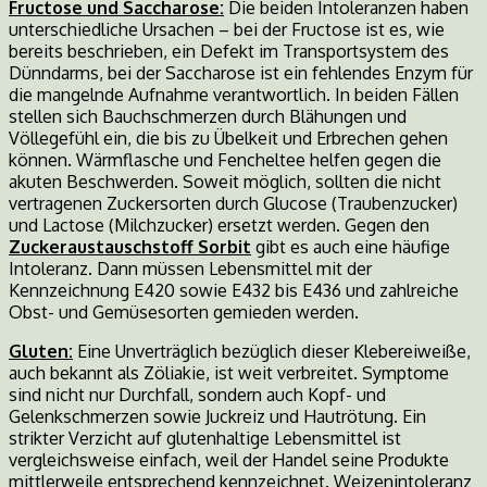
Fructose und Saccharose:
Die beiden Intoleranzen haben
unterschiedliche Ursachen – bei der Fructose ist es, wie
bereits beschrieben, ein Defekt im Transportsystem des
Dünndarms, bei der Saccharose ist ein fehlendes Enzym für
die mangelnde Aufnahme verantwortlich. In beiden Fällen
stellen sich Bauchschmerzen durch Blähungen und
Völlegefühl ein, die bis zu Übelkeit und Erbrechen gehen
können. Wärmflasche und Fencheltee helfen gegen die
akuten Beschwerden. Soweit möglich, sollten die nicht
vertragenen Zuckersorten durch Glucose (Traubenzucker)
und Lactose (Milchzucker) ersetzt werden. Gegen den
Zuckeraustauschstoff Sorbit
gibt es auch eine häufige
Intoleranz. Dann müssen Lebensmittel mit der
Kennzeichnung E420 sowie E432 bis E436 und zahlreiche
Obst- und Gemüsesorten gemieden werden.
Gluten:
Eine Unverträglich bezüglich dieser Klebereiweiße,
auch bekannt als Zöliakie, ist weit verbreitet. Symptome
sind nicht nur Durchfall, sondern auch Kopf- und
Gelenkschmerzen sowie Juckreiz und Hautrötung. Ein
strikter Verzicht auf glutenhaltige Lebensmittel ist
vergleichsweise einfach, weil der Handel seine Produkte
mittlerweile entsprechend kennzeichnet. Weizenintoleranz