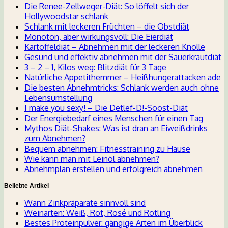
Die Renee-Zellweger-Diät: So löffelt sich der
Hollywoodstar schlank
Schlank mit leckeren Früchten – die Obstdiät
Monoton, aber wirkungsvoll: Die Eierdiät
Kartoffeldiät – Abnehmen mit der leckeren Knolle
Gesund und effektiv abnehmen mit der Sauerkrautdiät
3 – 2 – 1, Kilos weg: Blitzdiät für 3 Tage
Natürliche Appetithemmer – Heißhungerattacken ade
Die besten Abnehmtricks: Schlank werden auch ohne
Lebensumstellung
I make you sexy! – Die Detlef-D!-Soost-Diät
Der Energiebedarf eines Menschen für einen Tag
Mythos Diät-Shakes: Was ist dran an Eiweißdrinks
zum Abnehmen?
Bequem abnehmen: Fitnesstraining zu Hause
Wie kann man mit Leinöl abnehmen?
Abnehmplan erstellen und erfolgreich abnehmen
Beliebte Artikel
Wann Zinkpräparate sinnvoll sind
Weinarten: Weiß, Rot, Rosé und Rotling
Bestes Proteinpulver: gängige Arten im Überblick