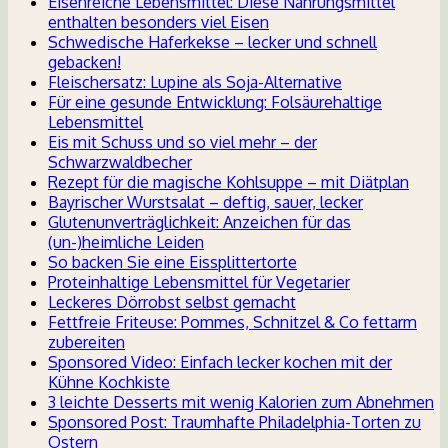
Eisenreiche Lebensmittel: Diese Nahrungsmittel
enthalten besonders viel Eisen
Schwedische Haferkekse – lecker und schnell
gebacken!
Fleischersatz: Lupine als Soja-Alternative
Für eine gesunde Entwicklung: Folsäurehaltige
Lebensmittel
Eis mit Schuss und so viel mehr – der
Schwarzwaldbecher
Rezept für die magische Kohlsuppe – mit Diätplan
Bayrischer Wurstsalat – deftig, sauer, lecker
Glutenunverträglichkeit: Anzeichen für das
(un-)heimliche Leiden
So backen Sie eine Eissplittertorte
Proteinhaltige Lebensmittel für Vegetarier
Leckeres Dörrobst selbst gemacht
Fettfreie Friteuse: Pommes, Schnitzel & Co fettarm
zubereiten
Sponsored Video: Einfach lecker kochen mit der
Kühne Kochkiste
3 leichte Desserts mit wenig Kalorien zum Abnehmen
Sponsored Post: Traumhafte Philadelphia-Torten zu
Ostern