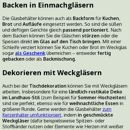
Backen in Einmachgläsern
Die Glasbehälter können auch als
Backform
für
Kuchen
,
Brot
und
Aufläufe
eingesetzt werden. So sind die süßen
und deftigen Gerichte gleich
passend portioniert
. Nach
dem Backen können Sie die Gläschen
stürzen
oder die
Speisen direkt
im Glas auf den Tisch
bringen
. Mit einer
Schleife verziert können Sie Kuchen oder Brot im Weckglas
sogar
als Geschenk
überreichen – entweder
fertig
gebacken
oder als
Backmischung
.
Dekorieren mit Weckgläsern
Auch bei der
Tischdekoration
können Sie mit Weckgläsern
arbeiten. Insbesondere für eine
ländlich-rustikale Deko
im Landhaus-Stil
(zum Beispiel für
Sommer-Hochzeiten
)
sind sie perfekt, ebenso wie für
weihnachtliche Essen
in
größerer Runde. Gerne werden die Glasbehälter
zum
Kerzenhalter umfunktioniert
, indem
in geschmückte
Weckgläser
(dafür beispielsweise Spitzen- oder
Stoffbänder nutzen oder Elemente wie Herzen mit weißer