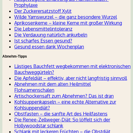
Prophylaxe
Der Zuckerersatzstoff Xylit
Wilde Yamswurzel – die ganz besondere Wurzel
Aprikosenkerne – kleine Kerne mit großer Wirkung
Die Lebensmittelintoleranz
Die Verdauung natürlich ankurbeln
Ist scharfes Essen gesund?
Gesund essen dank Wochenplan
Abnehm-Tipps
Lästiges Bauchfett wegbekommen mit elektronischen
Bauchweggürteln?
Die Apfeldiät – effektiv, aber nicht langfristig sinnvoll
Abnehmen mit dem alten Heilmittel
Flohsamenschalen
Artischockensaft zum Abnehmen? Das ist dran
Kohlsuppenkapseln – eine echte Alternative zur
Kohlsuppendiät?
Obstfasten – die sanfte Art des Heilfastens
Die Renee-Zellweger-Diät: So löffelt sich der
Hollywoodstar schlank
Schlank mit leckeren Früchten – die Obstdiät