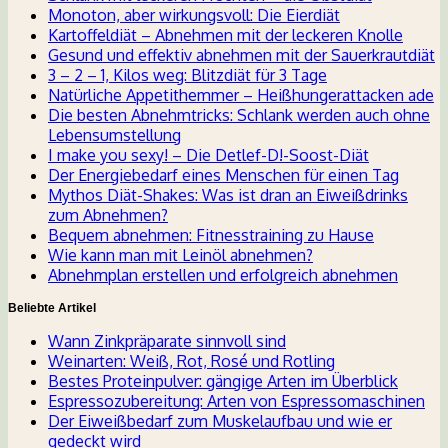
Monoton, aber wirkungsvoll: Die Eierdiät
Kartoffeldiät – Abnehmen mit der leckeren Knolle
Gesund und effektiv abnehmen mit der Sauerkrautdiät
3 – 2 – 1, Kilos weg: Blitzdiät für 3 Tage
Natürliche Appetithemmer – Heißhungerattacken ade
Die besten Abnehmtricks: Schlank werden auch ohne
Lebensumstellung
I make you sexy! – Die Detlef-D!-Soost-Diät
Der Energiebedarf eines Menschen für einen Tag
Mythos Diät-Shakes: Was ist dran an Eiweißdrinks
zum Abnehmen?
Bequem abnehmen: Fitnesstraining zu Hause
Wie kann man mit Leinöl abnehmen?
Abnehmplan erstellen und erfolgreich abnehmen
Beliebte Artikel
Wann Zinkpräparate sinnvoll sind
Weinarten: Weiß, Rot, Rosé und Rotling
Bestes Proteinpulver: gängige Arten im Überblick
Espressozubereitung: Arten von Espressomaschinen
Der Eiweißbedarf zum Muskelaufbau und wie er
gedeckt wird