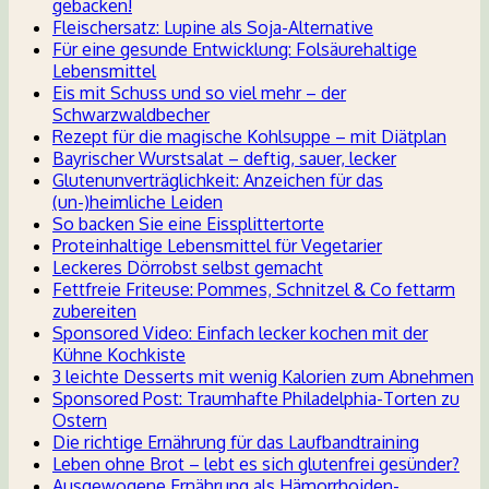
gebacken!
Fleischersatz: Lupine als Soja-Alternative
Für eine gesunde Entwicklung: Folsäurehaltige
Lebensmittel
Eis mit Schuss und so viel mehr – der
Schwarzwaldbecher
Rezept für die magische Kohlsuppe – mit Diätplan
Bayrischer Wurstsalat – deftig, sauer, lecker
Glutenunverträglichkeit: Anzeichen für das
(un-)heimliche Leiden
So backen Sie eine Eissplittertorte
Proteinhaltige Lebensmittel für Vegetarier
Leckeres Dörrobst selbst gemacht
Fettfreie Friteuse: Pommes, Schnitzel & Co fettarm
zubereiten
Sponsored Video: Einfach lecker kochen mit der
Kühne Kochkiste
3 leichte Desserts mit wenig Kalorien zum Abnehmen
Sponsored Post: Traumhafte Philadelphia-Torten zu
Ostern
Die richtige Ernährung für das Laufbandtraining
Leben ohne Brot – lebt es sich glutenfrei gesünder?
Ausgewogene Ernährung als Hämorrhoiden-