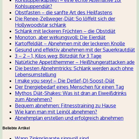
Kohlsuppenkapseln – eine echte Alternative zur
Kohlsuppendiät?
Obstfasten – die sanfte Art des Heilfastens
Die Renee-Zellweger-Diät: So löffelt sich der
Hollywoodstar schlank
Schlank mit leckeren Früchten – die Obstdiät
Monoton, aber wirkungsvoll: Die Eierdiät
Kartoffeldiät – Abnehmen mit der leckeren Knolle
Gesund und effektiv abnehmen mit der Sauerkrautdiät
3 – 2 – 1, Kilos weg: Blitzdiät für 3 Tage
Natürliche Appetithemmer – Heißhungerattacken ade
Die besten Abnehmtricks: Schlank werden auch ohne
Lebensumstellung
I make you sexy! – Die Detlef-D!-Soost-Diät
Der Energiebedarf eines Menschen für einen Tag
Mythos Diät-Shakes: Was ist dran an Eiweißdrinks
zum Abnehmen?
Bequem abnehmen: Fitnesstraining zu Hause
Wie kann man mit Leinöl abnehmen?
Abnehmplan erstellen und erfolgreich abnehmen
Beliebte Artikel
Wann Zinkpräparate sinnvoll sind