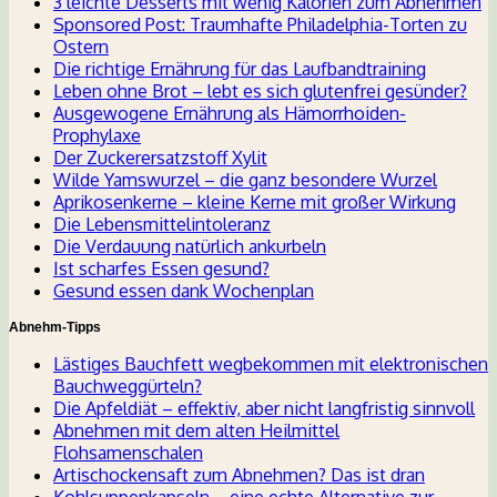
3 leichte Desserts mit wenig Kalorien zum Abnehmen
Sponsored Post: Traumhafte Philadelphia-Torten zu
Ostern
Die richtige Ernährung für das Laufbandtraining
Leben ohne Brot – lebt es sich glutenfrei gesünder?
Ausgewogene Ernährung als Hämorrhoiden-
Prophylaxe
Der Zuckerersatzstoff Xylit
Wilde Yamswurzel – die ganz besondere Wurzel
Aprikosenkerne – kleine Kerne mit großer Wirkung
Die Lebensmittelintoleranz
Die Verdauung natürlich ankurbeln
Ist scharfes Essen gesund?
Gesund essen dank Wochenplan
Abnehm-Tipps
Lästiges Bauchfett wegbekommen mit elektronischen
Bauchweggürteln?
Die Apfeldiät – effektiv, aber nicht langfristig sinnvoll
Abnehmen mit dem alten Heilmittel
Flohsamenschalen
Artischockensaft zum Abnehmen? Das ist dran