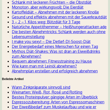
Schlank mit leckeren Früchten – die Obstdiät
Monoton, aber wirkungsvoll: Die Eierdiät
Kartoffeldiät – Abnehmen mit der leckeren Knolle
Gesund und effektiv abnehmen mit der Sauerkrautdiät
3 – 2 – 1, Kilos weg: Blitzdiät für 3 Tage
Natürliche Appetithemmer – Heißhungerattacken ade
Die besten Abnehmtricks: Schlank werden auch ohne
Lebensumstellung
I make you sexy! – Die Detlef-D!-Soost-Diät
Der Energiebedarf eines Menschen für einen Tag
Mythos Diät-Shakes: Was ist dran an Eiweißdrinks
zum Abnehmen?
Bequem abnehmen: Fitnesstraining zu Hause
Wie kann man mit Leinöl abnehmen?
Abnehmplan erstellen und erfolgreich abnehmen
Beliebte Artikel
Wann Zinkpräparate sinnvoll sind
Weinarten: Weiß, Rot, Rosé und Rotling
Bestes Proteinpulver: gängige Arten im Überblick
Espressozubereitung: Arten von Espressomaschinen
Der Eiweißbedarf zum Muskelaufbau und wie er