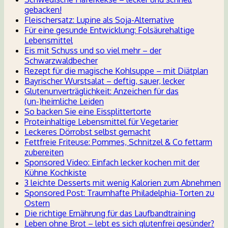
gebacken!
Fleischersatz: Lupine als Soja-Alternative
Für eine gesunde Entwicklung: Folsäurehaltige
Lebensmittel
Eis mit Schuss und so viel mehr – der
Schwarzwaldbecher
Rezept für die magische Kohlsuppe – mit Diätplan
Bayrischer Wurstsalat – deftig, sauer, lecker
Glutenunverträglichkeit: Anzeichen für das
(un-)heimliche Leiden
So backen Sie eine Eissplittertorte
Proteinhaltige Lebensmittel für Vegetarier
Leckeres Dörrobst selbst gemacht
Fettfreie Friteuse: Pommes, Schnitzel & Co fettarm
zubereiten
Sponsored Video: Einfach lecker kochen mit der
Kühne Kochkiste
3 leichte Desserts mit wenig Kalorien zum Abnehmen
Sponsored Post: Traumhafte Philadelphia-Torten zu
Ostern
Die richtige Ernährung für das Laufbandtraining
Leben ohne Brot – lebt es sich glutenfrei gesünder?