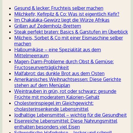
Gesund & lecker: Fruchteis selber machen
Milchkefir, Kefirpilz & Co: Was ist eigentlich Kefir?
Im Chakalaka-Gewürz liegt die Würze Afrikas
Grillen auf Zedernholz-Brettern
Steak perfekt braten: Basics & Garstufen im Überblick
Milcheis, Sorbet & Co mit einer Eismaschine selber
machen
Halloumikäse – eine Spezialität aus dem
Mittelmeerraum
Magen-Darm-Probleme durch Obst & Gemüse:
Fructoseunverträglichkeit
Malfabrot: das dunkle Brot aus dem Osten
Amerikanisches Weihnachtsessen: Diese Gerichte
stehen auf dem Menüplan
Weintrauben in grün, rot oder schwarz: gesunde
Früchte mit moderatem Kalorien-Gehalt
Cholesterinspiegel im Gleichgewicht:
cholesterinsenkende Lebensmittel
Jodhaltige Lebensmittel – wichtig für die Gesundheit
Eisenreiche Lebensmittel: Diese Nahrungsmittel
enthalten besonders viel Eisen
Schwedische Haferkekse – lecker und schnell